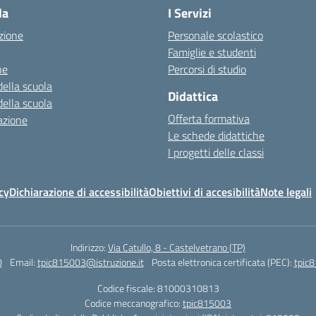
la
I Servizi
zione
Personale scolastico
Famiglie e studenti
ne
Percorsi di studio
della scuola
Didattica
della scuola
Offerta formativa
azione
Le schede didattiche
I progetti delle classi
cy
Dichiarazione di accessibilità
Obiettivi di accesibilità
Note legali
Indirizzo:
Via Catullo, 8 - Castelvetrano (TP)
0
Email:
tpic815003@istruzione.it
Posta elettronica certificata (PEC):
tpic8
Codice fiscale: 81000310813
Codice meccanografico:
tpic815003