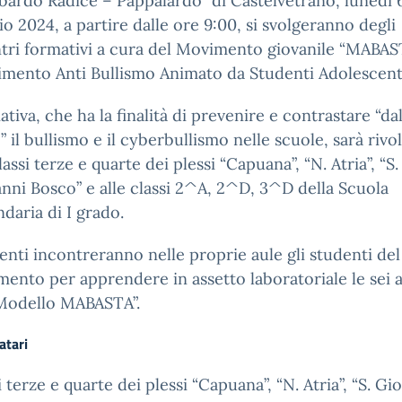
ardo Radice – Pappalardo” di Castelvetrano, lunedì 
o 2024, a partire dalle ore 9:00, si svolgeranno degli
tri formativi a cura del Movimento giovanile “MABAS
mento Anti Bullismo Animato da Studenti Adolescenti
ziativa, che ha la finalità di prevenire e contrastare “da
” il bullismo e il cyberbullismo nelle scuole, sarà rivo
lassi terze e quarte dei plessi “Capuana”, “N. Atria”, “S.
nni Bosco” e alle classi 2^A, 2^D, 3^D della Scuola
daria di I grado.
centi incontreranno nelle proprie aule gli studenti del
ento per apprendere in assetto laboratoriale le sei a
Modello MABASTA”.
atari
i terze e quarte dei plessi “Capuana”, “N. Atria”, “S. Gi