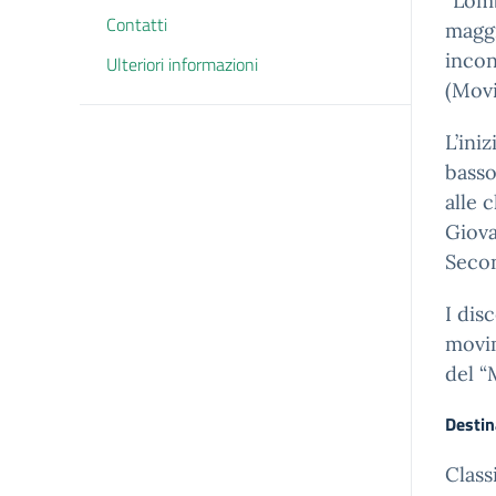
“Lomb
Contatti
maggi
incon
Ulteriori informazioni
(Movi
L’ini
basso
alle c
Giova
Secon
I dis
movim
del “
Destin
Class