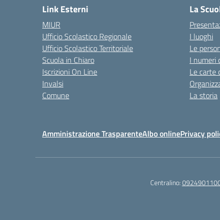
Link Esterni
La Scuo
MIUR
Presenta
Ufficio Scolastico Regionale
I luoghi
Ufficio Scolastico Territoriale
Le perso
Scuola in Chiaro
I numeri 
Iscrizioni On Line
Le carte 
Invalsi
Organizz
Comune
La storia
Amministrazione Trasparente
Albo online
Privacy poli
Centralino:
092490110