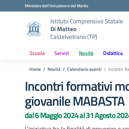
Vai ai contenuti
Vai al menu di navigazione
Vai al footer
Ministero dell'Istruzione e del Merito
Istituto Comprensivo Statale
Di Matteo
Castelvetrano (TP)
Scuola
Servizi
Novità
Didattica
Home
Novità
Calendario eventi
Incontri 
Incontri formativi 
giovanile MABASTA
dal 6 Maggio 2024 al 31 Agosto 202
L’iniziativa ha la finalità di prevenire e 