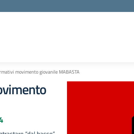
formativi movimento giovanile MABASTA
movimento
4
contrastare “dal basso”