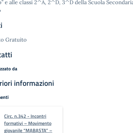
” e alle classi 2^A, 2^D, 3^D della Scuola Secondaria
o
i
o Gratuito
atti
zzato da
riori informazioni
enti
Circ. n.342 - Incontri
formativi – Movimento
giovanile “MABASTA” –