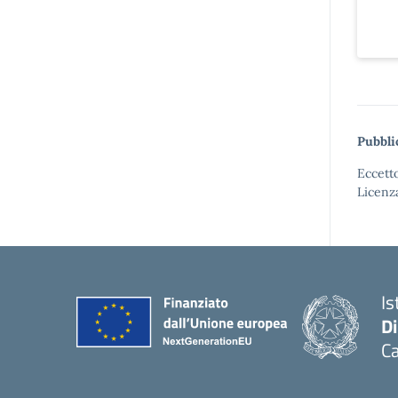
Pubbli
Eccetto
Licenz
Is
D
Ca