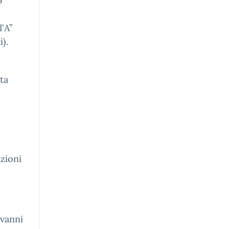
6
TA”
).
l
lta
zioni
ovanni