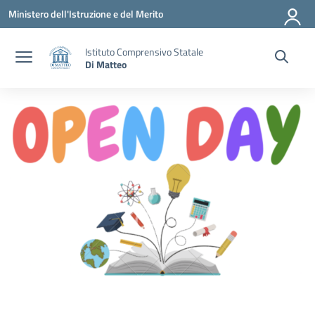
Vai ai contenuti
Vai al menu di navigazione
Vai al footer
Ministero dell'Istruzione e del Merito
Istituto Comprensivo Statale
Di Matteo