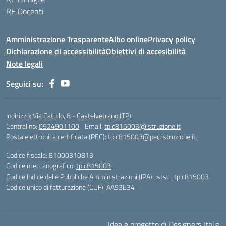
RE Docenti
Amministrazione Trasparente
Albo online
Privacy policy
Dichiarazione di accessibilità
Obiettivi di accesibilità
Note legali
Seguici su:
Indirizzo:
Via Catullo, 8 - Castelvetrano (TP)
Centralino:
0924901100
Email:
tpic815003@istruzione.it
Posta elettronica certificata (PEC):
tpic815003@pec.istruzione.it
Codice fiscale: 81000310813
Codice meccanografico:
tpic815003
Codice Indice delle Pubbliche Amministrazioni (IPA): istsc_tpic815003
Codice unico di fatturazione (CUF): AA93E34
Idea e progetto di Designers Italia