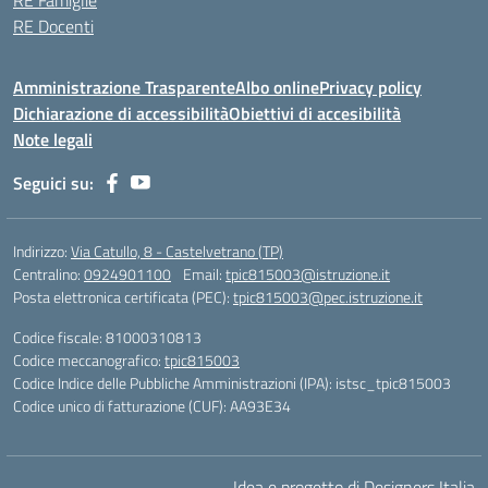
RE Famiglie
RE Docenti
Amministrazione Trasparente
Albo online
Privacy policy
Dichiarazione di accessibilità
Obiettivi di accesibilità
Note legali
Seguici su:
Indirizzo:
Via Catullo, 8 - Castelvetrano (TP)
Centralino:
0924901100
Email:
tpic815003@istruzione.it
Posta elettronica certificata (PEC):
tpic815003@pec.istruzione.it
Codice fiscale: 81000310813
Codice meccanografico:
tpic815003
Codice Indice delle Pubbliche Amministrazioni (IPA): istsc_tpic815003
Codice unico di fatturazione (CUF): AA93E34
Idea e progetto di Designers Italia