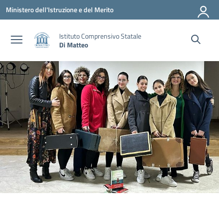
Vai ai contenuti
Vai al menu di navigazione
Vai al footer
Ministero dell'Istruzione e del Merito
Istituto Comprensivo Statale
Di Matteo