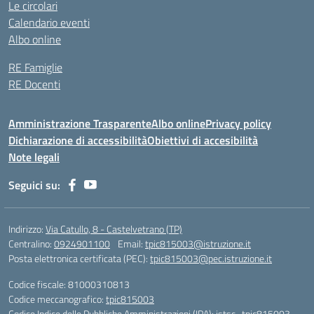
Le circolari
Calendario eventi
Albo online
RE Famiglie
RE Docenti
Amministrazione Trasparente
Albo online
Privacy policy
Dichiarazione di accessibilità
Obiettivi di accesibilità
Note legali
Seguici su:
Indirizzo:
Via Catullo, 8 - Castelvetrano (TP)
Centralino:
0924901100
Email:
tpic815003@istruzione.it
Posta elettronica certificata (PEC):
tpic815003@pec.istruzione.it
Codice fiscale: 81000310813
Codice meccanografico:
tpic815003
Codice Indice delle Pubbliche Amministrazioni (IPA): istsc_tpic815003