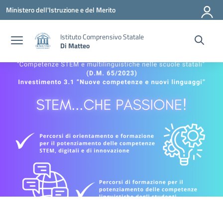
Vai ai contenuti
Vai al menu di navigazione
Vai al footer
Ministero dell'Istruzione e del Merito
Istituto Comprensivo Statale
Di Matteo