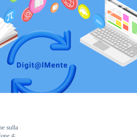
ne sulla
ione 4: