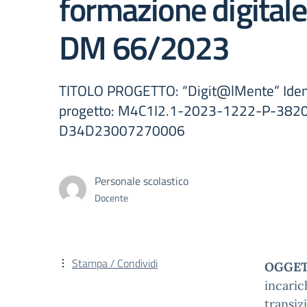
formazione digita
DM 66/2023
TITOLO PROGETTO: “Digit@lMente” Ident
progetto: M4C1I2.1-2023-1222-P-3820
D34D23007270006
Personale scolastico
Docente
Stampa / Condividi
OGGE
incaric
transiz