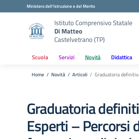
Vai ai contenuti
Vai al menu di navigazione
Vai al footer
Ministero dell'Istruzione e del Merito
Istituto Comprensivo Statale
Di Matteo
Castelvetrano (TP)
Scuola
Servizi
Novità
Didattica
Home
Novità
Articoli
Graduatoria definiti
Graduatoria definit
Esperti – Percorsi d