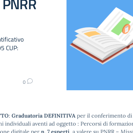
le PNRR
ificativo
5 CUP:
0
TTO
:
Graduatoria DEFINITIVA
per il conferimento di
hi individuali aventi ad oggetto : Percorsi di formazio
ione digitale per
n. 7 esperti
a valere su
PNRR –
Miss