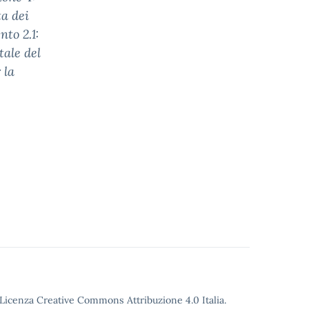
ta dei
nto 2.1:
tale del
 la
o Licenza Creative Commons Attribuzione 4.0 Italia.