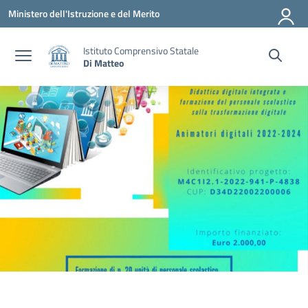
Vai ai contenuti
Vai al menu di navigazione
Vai al footer
Ministero dell'Istruzione e del Merito
Istituto Comprensivo Statale
Di Matteo