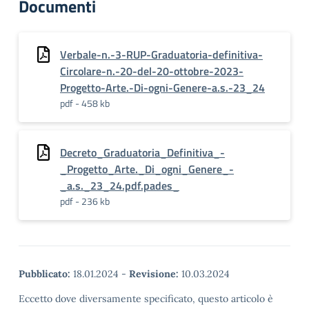
Documenti
Verbale-n.-3-RUP-Graduatoria-definitiva-
Circolare-n.-20-del-20-ottobre-2023-
Progetto-Arte.-Di-ogni-Genere-a.s.-23_24
pdf - 458 kb
Decreto_Graduatoria_Definitiva_-
_Progetto_Arte._Di_ogni_Genere_-
_a.s._23_24.pdf.pades_
pdf - 236 kb
Pubblicato:
18.01.2024
-
Revisione:
10.03.2024
Eccetto dove diversamente specificato, questo articolo è