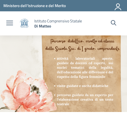
Vai ai contenuti
Vai al menu di navigazione
Vai al footer
Ministero dell'Istruzione e del Merito
Istituto Comprensivo Statale
Di Matteo