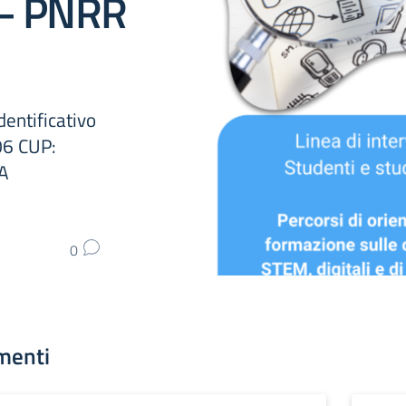
 – PNRR
entificativo
6 CUP:
A
0
menti