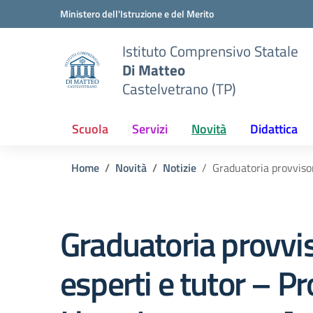
Vai ai contenuti
Vai al menu di navigazione
Vai al footer
Ministero dell'Istruzione e del Merito
Istituto Comprensivo Statale
Di Matteo
Castelvetrano (TP)
Scuola
Servizi
Novità
Didattica
Home
Novità
Notizie
Graduatoria provviso
Graduatoria provvi
esperti e tutor – P