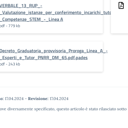
VERBALE_13_RUP_-
_Valutazione_istanze_per_conferimento_incarichi_tutor_PN
_Competenze_STEM_-_Linea A
pdf - 779 kb
Decreto_Graduatoria_provvisoria_Proroga_Linea_A_-
_Esperti_e_Tutor_PNRR_DM_65.pdf.pades
pdf - 243 kb
o:
17.04.2024
-
Revisione:
17.04.2024
ove diversamente specificato, questo articolo è stato rilasciato sott