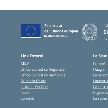
Is
D
Ca
Link Esterni
La Scuo
MIUR
Presenta
Ufficio Scolastico Regionale
I luoghi
Ufficio Scolastico Territoriale
Le perso
Scuola in Chiaro
I numeri 
Iscrizioni On Line
Le carte 
Invalsi
Organizz
Comune
La storia