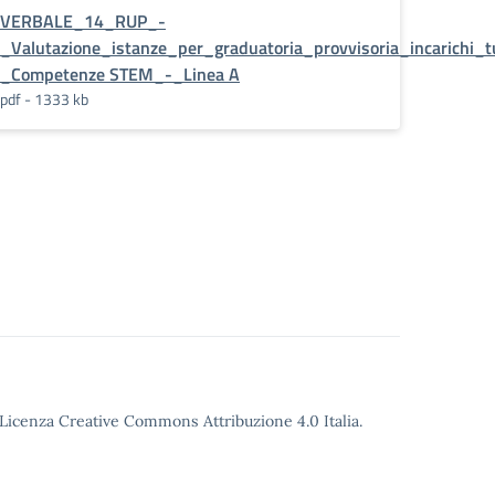
VERBALE_14_RUP_-
RR_DM_65_-
_Valutazione_istanze_per_graduatoria_provvisoria_incarich
_Competenze STEM_-_Linea A
pdf - 1333 kb
o Licenza Creative Commons Attribuzione 4.0 Italia.