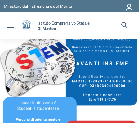
Vai ai contenuti
Vai al menu di navigazione
Vai al footer
Ministero dell'Istruzione e del Merito
Istituto Comprensivo Statale
Di Matteo