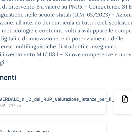
ea di Intervento B a valere su PNRR – Competenze ST
nguistiche nelle scuole statali (D.M. 65/2023) – Azioni
ione, all’interno dei curricula di tutti i cicli scolastici
à, metodologie e contenuti volti a sviluppare le comp
igitali e di innovazione, e di potenziamento delle
nze multilinguistiche di studenti e insegnanti.
di investimento M4C1I3.1 – Nuove competenze e nuov
gi
menti
VERBALE_n._2_del_RUP_Valutazione_istanze_per_il_conferimen
pdf - 733 kb
Graduatoria_provvisoria_-