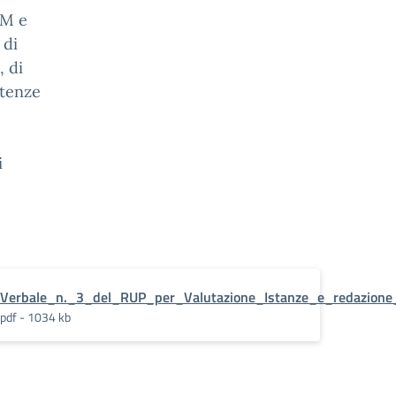
EM e
 di
, di
etenze
i
to_di_incarichi_individuali.pdf.pades
Verbale_n._3_del_RUP_per_Valutazione_Istanze_e_redazione_g
pdf - 1034 kb