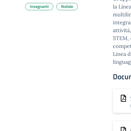
Insegnanti
Notizie
la Lin
multili
integraz
attivit
STEM, d
compete
Linea 
linguag
Docu