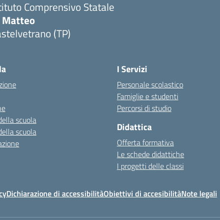
tituto Comprensivo Statale
i Matteo
stelvetrano (TP)
la
I Servizi
zione
Personale scolastico
Famiglie e studenti
ne
Percorsi di studio
della scuola
Didattica
della scuola
Offerta formativa
azione
Le schede didattiche
I progetti delle classi
cy
Dichiarazione di accessibilità
Obiettivi di accesibilità
Note legali