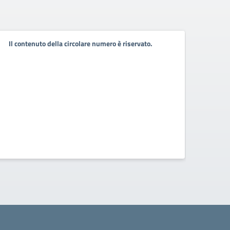
Nomi
Il contenuto della circolare numero è riservato.
Class
Inte
Decret
alla P
Consigl
Inters