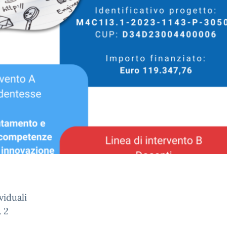
viduali
. 2