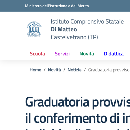
Vai ai contenuti
Vai al menu di navigazione
Vai al footer
Ministero dell'Istruzione e del Merito
Istituto Comprensivo Statale
Di Matteo
Castelvetrano (TP)
Scuola
Servizi
Novità
Didattica
Home
Novità
Notizie
Graduatoria provvisor
Graduatoria provvis
il conferimento di i