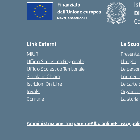
Is
D
Ca
Link Esterni
La Scuo
MIUR
Presenta
Ufficio Scolastico Regionale
I luoghi
Ufficio Scolastico Territoriale
Le perso
Scuola in Chiaro
I numeri 
Iscrizioni On Line
Le carte 
Invalsi
Organizz
Comune
La storia
Amministrazione Trasparente
Albo online
Privacy poli