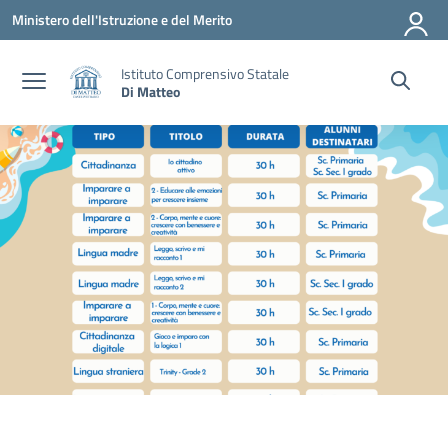
Vai ai contenuti
Vai al menu di navigazione
Vai al footer
Ministero dell'Istruzione e del Merito
Istituto Comprensivo Statale
Di Matteo