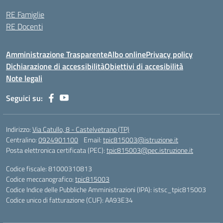
RE Famiglie
RE Docenti
Amministrazione Trasparente
Albo online
Privacy policy
Dichiarazione di accessibilità
Obiettivi di accesibilità
Note legali
Seguici su:
Indirizzo:
Via Catullo, 8 - Castelvetrano (TP)
Centralino:
0924901100
Email:
tpic815003@istruzione.it
Posta elettronica certificata (PEC):
tpic815003@pec.istruzione.it
Codice fiscale: 81000310813
Codice meccanografico:
tpic815003
Codice Indice delle Pubbliche Amministrazioni (IPA): istsc_tpic815003
Codice unico di fatturazione (CUF): AA93E34