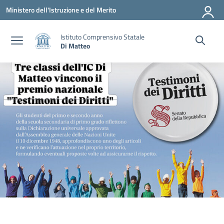
Vai ai contenuti
Vai al menu di navigazione
Vai al footer
Ministero dell'Istruzione e del Merito
Istituto Comprensivo Statale
Di Matteo