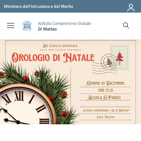
Vai ai contenuti
Vai al menu di navigazione
Vai al footer
Ministero dell'Istruzione e del Merito
Istituto Comprensivo Statale
Di Matteo