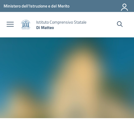
Vai ai contenuti
Vai al menu di navigazione
Vai al footer
Ministero dell'Istruzione e del Merito
Istituto Comprensivo Statale
Di Matteo