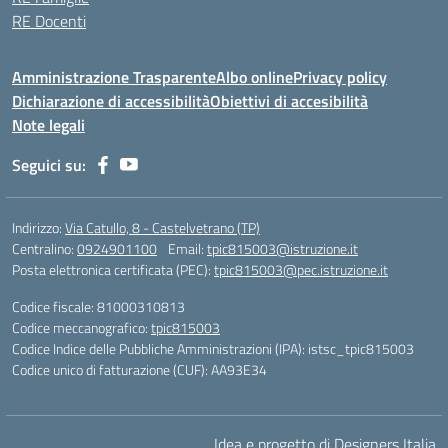
RE Docenti
Amministrazione Trasparente
Albo online
Privacy policy
Dichiarazione di accessibilità
Obiettivi di accesibilità
Note legali
Seguici su:
Indirizzo:
Via Catullo, 8 - Castelvetrano (TP)
Centralino:
0924901100
Email:
tpic815003@istruzione.it
Posta elettronica certificata (PEC):
tpic815003@pec.istruzione.it
Codice fiscale: 81000310813
Codice meccanografico:
tpic815003
Codice Indice delle Pubbliche Amministrazioni (IPA): istsc_tpic815003
Codice unico di fatturazione (CUF): AA93E34
Idea e progetto di Designers Italia