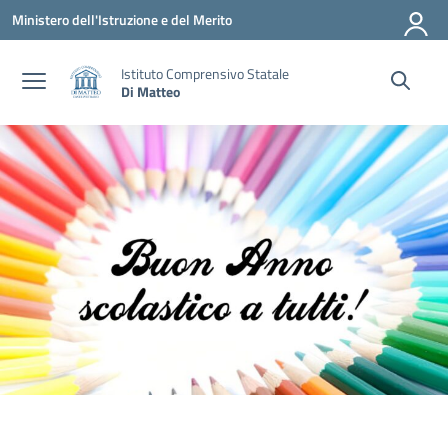
Vai ai contenuti
Vai al menu di navigazione
Vai al footer
Ministero dell'Istruzione e del Merito
Istituto Comprensivo Statale
Di Matteo