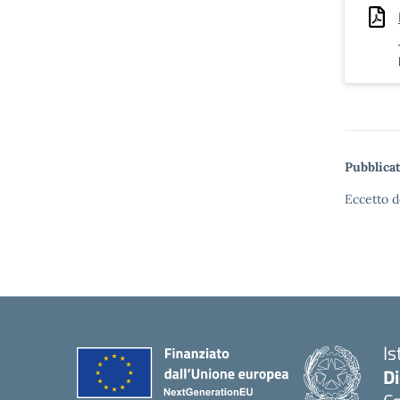
Pubblicat
Eccetto d
Is
D