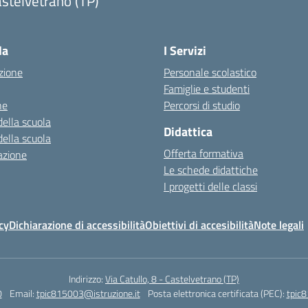
stelvetrano (TP)
la
I Servizi
zione
Personale scolastico
Famiglie e studenti
ne
Percorsi di studio
della scuola
Didattica
della scuola
Offerta formativa
azione
Le schede didattiche
I progetti delle classi
cy
Dichiarazione di accessibilità
Obiettivi di accesibilità
Note legali
Indirizzo:
Via Catullo, 8 - Castelvetrano (TP)
0
Email:
tpic815003@istruzione.it
Posta elettronica certificata (PEC):
tpic8