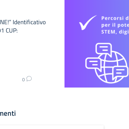
” Identificativo
1 CUP:
0
menti