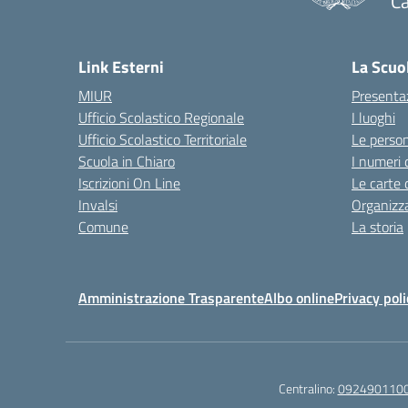
Ca
Link Esterni
La Scuo
MIUR
Presenta
Ufficio Scolastico Regionale
I luoghi
Ufficio Scolastico Territoriale
Le perso
Scuola in Chiaro
I numeri 
Iscrizioni On Line
Le carte 
Invalsi
Organizz
Comune
La storia
Amministrazione Trasparente
Albo online
Privacy poli
Centralino:
092490110