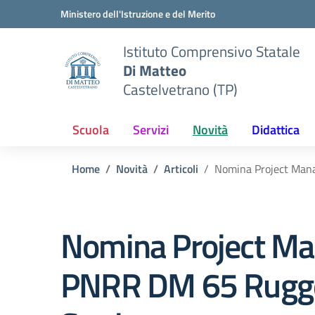
Vai ai contenuti
Vai al menu di navigazione
Vai al footer
Ministero dell'Istruzione e del Merito
Istituto Comprensivo Statale
Di Matteo
Castelvetrano (TP)
Scuola
Servizi
Novità
Didattica
Home
Novità
Articoli
Nomina Project Man
Nomina Project Ma
PNRR DM 65 Rugg