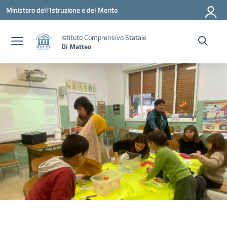
Vai ai contenuti
Vai al menu di navigazione
Vai al footer
Ministero dell'Istruzione e del Merito
Istituto Comprensivo Statale
Di Matteo