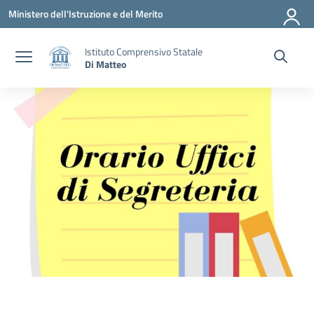
Vai ai contenuti
Vai al menu di navigazione
Vai al footer
Ministero dell'Istruzione e del Merito
Istituto Comprensivo Statale
Di Matteo