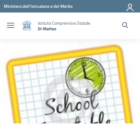
Vai ai contenuti
Vai al menu di navigazione
Vai al footer
Ministero dell'Istruzione e del Merito
Istituto Comprensivo Statale
Di Matteo