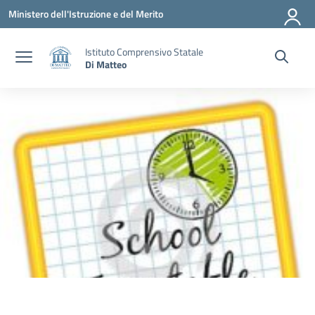
Vai ai contenuti
Vai al menu di navigazione
Vai al footer
Ministero dell'Istruzione e del Merito
Istituto Comprensivo Statale
Di Matteo