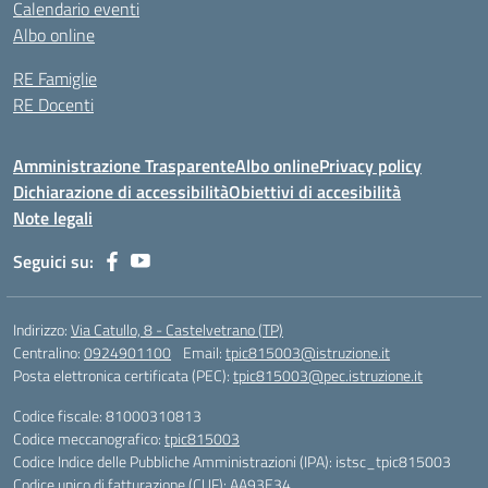
Calendario eventi
Albo online
RE Famiglie
RE Docenti
Amministrazione Trasparente
Albo online
Privacy policy
Dichiarazione di accessibilità
Obiettivi di accesibilità
Note legali
Seguici su:
Indirizzo:
Via Catullo, 8 - Castelvetrano (TP)
Centralino:
0924901100
Email:
tpic815003@istruzione.it
Posta elettronica certificata (PEC):
tpic815003@pec.istruzione.it
Codice fiscale: 81000310813
Codice meccanografico:
tpic815003
Codice Indice delle Pubbliche Amministrazioni (IPA): istsc_tpic815003
Codice unico di fatturazione (CUF): AA93E34