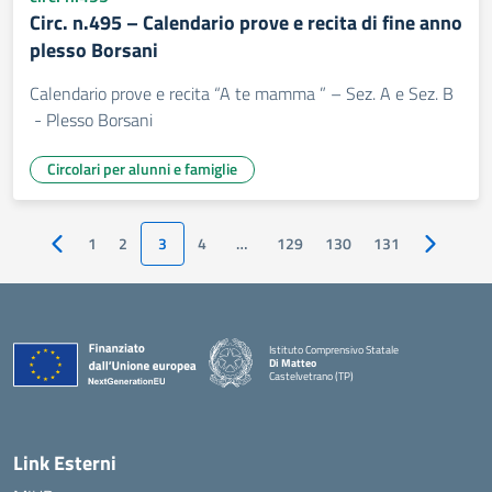
Circ. n.495 – Calendario prove e recita di fine anno
plesso Borsani
Calendario prove e recita “A te mamma ” – Sez. A e Sez. B
- Plesso Borsani
Circolari per alunni e famiglie
1
2
3
4
…
129
130
131
Pagina precedente
Pagina su
Istituto Comprensivo Statale
Di Matteo
Castelvetrano (TP)
Link Esterni