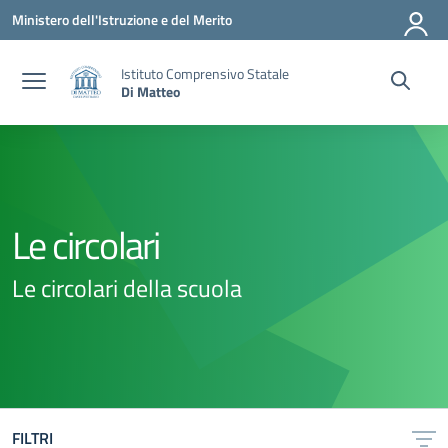
Vai ai contenuti
Vai al menu di navigazione
Vai al footer
Ministero dell'Istruzione e del Merito
Istituto Comprensivo Statale
Di Matteo
Le circolari
Le circolari della scuola
FILTRI