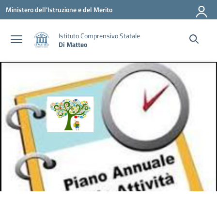
Vai ai contenuti
Vai al menu di navigazione
Vai al footer
Ministero dell'Istruzione e del Merito
Istituto Comprensivo Statale
Di Matteo