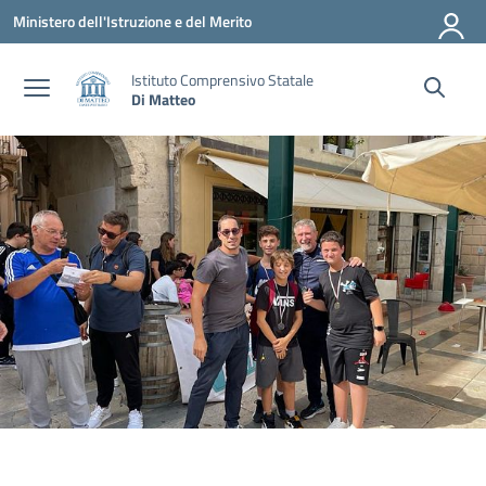
Vai ai contenuti
Vai al menu di navigazione
Vai al footer
Ministero dell'Istruzione e del Merito
Istituto Comprensivo Statale
Di Matteo