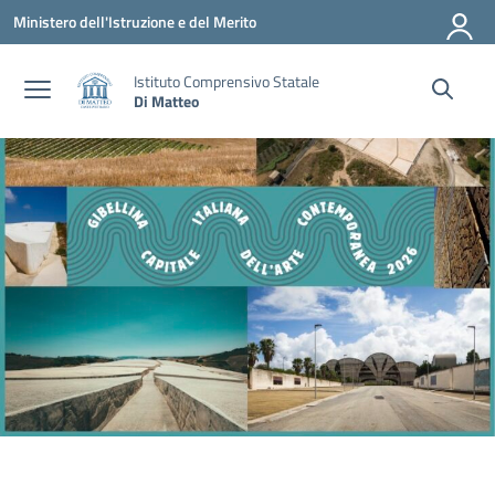
Vai ai contenuti
Vai al menu di navigazione
Vai al footer
Ministero dell'Istruzione e del Merito
Istituto Comprensivo Statale
Di Matteo