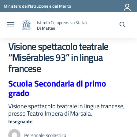
Vai ai contenuti
Vai al menu di navigazione
Vai al footer
Ministero dell'Istruzione e del Merito
Istituto Comprensivo Statale
Di Matteo
Visione spettacolo teatrale
“Misérables 93” in lingua
francese
Scuola Secondaria di primo
grado
Visione spettacolo teatrale in lingua francese,
presso Teatro Impera di Marsala.
Insegnante
Personale scolastico