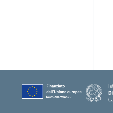
Is
D
Ca