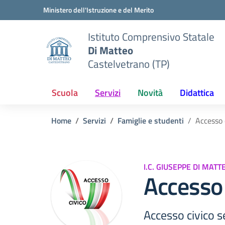
Vai ai contenuti
Vai al menu di navigazione
Vai al footer
Ministero dell'Istruzione e del Merito
Istituto Comprensivo Statale
Di Matteo
Castelvetrano (TP)
Scuola
Servizi
Novità
Didattica
Home
Servizi
Famiglie e studenti
Accesso 
I.C. GIUSEPPE DI MAT
Accesso 
Accesso civico s