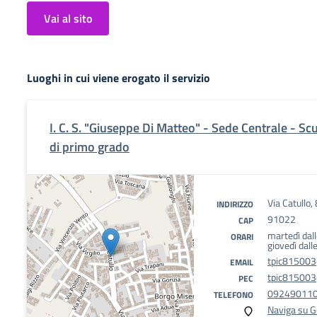
Vai al sito
Luoghi in cui viene erogato il servizio
I. C. S. "Giuseppe Di Matteo" - Sede Centrale - S
di primo grado
Via Catullo,
INDIRIZZO
91022
CAP
martedì dall
ORARI
giovedì dall
tpic815003@
EMAIL
tpic815003@
PEC
092490110
TELEFONO
Naviga su 