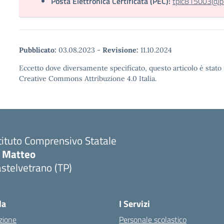
Posta Elettronica Certificata (PEC):
tpic815003@pec
Pubblicato:
03.08.2023
-
Revisione:
11.10.2024
Eccetto dove diversamente specificato, questo articolo è stato 
Creative Commons Attribuzione 4.0 Italia.
tituto Comprensivo Statale
i Matteo
stelvetrano (TP)
la
I Servizi
zione
Personale scolastico