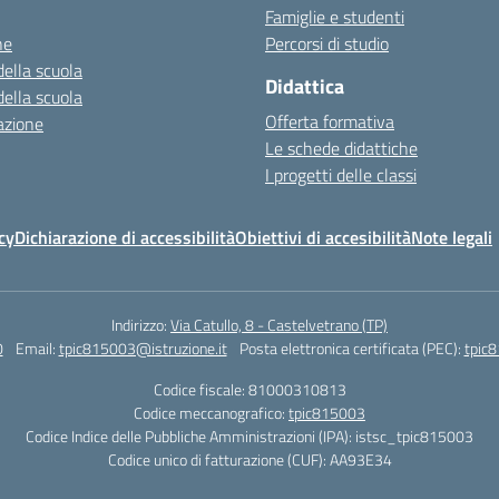
Famiglie e studenti
ne
Percorsi di studio
della scuola
Didattica
della scuola
Offerta formativa
azione
Le schede didattiche
I progetti delle classi
cy
Dichiarazione di accessibilità
Obiettivi di accesibilità
Note legali
Indirizzo:
Via Catullo, 8 - Castelvetrano (TP)
0
Email:
tpic815003@istruzione.it
Posta elettronica certificata (PEC):
tpic8
Codice fiscale: 81000310813
Codice meccanografico:
tpic815003
Codice Indice delle Pubbliche Amministrazioni (IPA): istsc_tpic815003
Codice unico di fatturazione (CUF): AA93E34