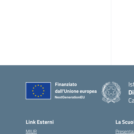
Is
D
Ca
Link Esterni
La Scuo
MIUR
Presenta