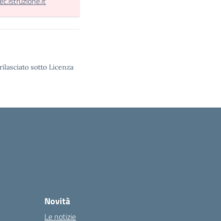
.istruzione.it
rilasciato sotto Licenza
Novità
Le notizie