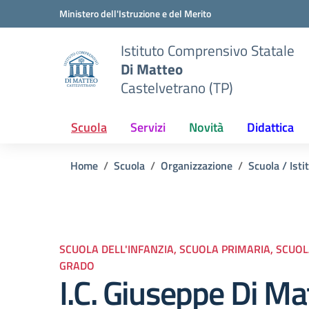
Vai ai contenuti
Vai al menu di navigazione
Vai al footer
Ministero dell'Istruzione e del Merito
Istituto Comprensivo Statale
Di Matteo
Castelvetrano (TP)
Scuola
Servizi
Novità
Didattica
Home
Scuola
Organizzazione
Scuola / Isti
SCUOLA DELL'INFANZIA, SCUOLA PRIMARIA, SCUO
GRADO
I.C. Giuseppe Di Ma