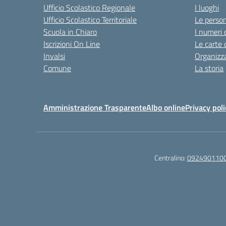
Ufficio Scolastico Regionale
I luoghi
Ufficio Scolastico Territoriale
Le perso
Scuola in Chiaro
I numeri 
Iscrizioni On Line
Le carte 
Invalsi
Organizz
Comune
La storia
Amministrazione Trasparente
Albo online
Privacy poli
Centralino:
092490110