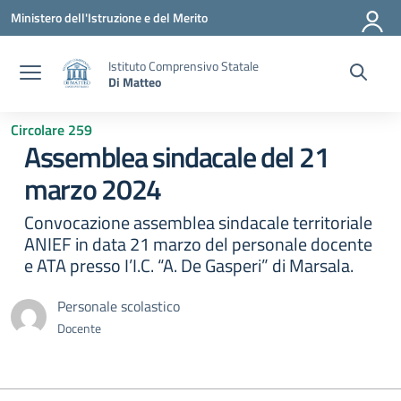
Vai ai contenuti
Vai al menu di navigazione
Vai al footer
Ministero dell'Istruzione e del Merito
Istituto Comprensivo Statale
Di Matteo
Circolare 259
Assemblea sindacale del 21
marzo 2024
Convocazione assemblea sindacale territoriale
ANIEF in data 21 marzo del personale docente
e ATA presso I’I.C. “A. De Gasperi” di Marsala.
Personale scolastico
Docente