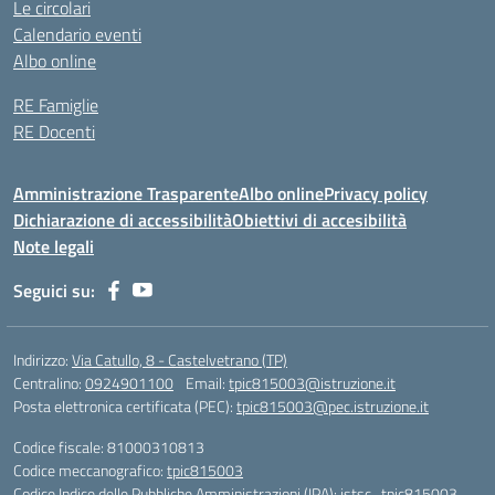
Le circolari
Calendario eventi
Albo online
RE Famiglie
RE Docenti
Amministrazione Trasparente
Albo online
Privacy policy
Dichiarazione di accessibilità
Obiettivi di accesibilità
Note legali
Seguici su:
Indirizzo:
Via Catullo, 8 - Castelvetrano (TP)
Centralino:
0924901100
Email:
tpic815003@istruzione.it
Posta elettronica certificata (PEC):
tpic815003@pec.istruzione.it
Codice fiscale: 81000310813
Codice meccanografico:
tpic815003
Codice Indice delle Pubbliche Amministrazioni (IPA): istsc_tpic815003