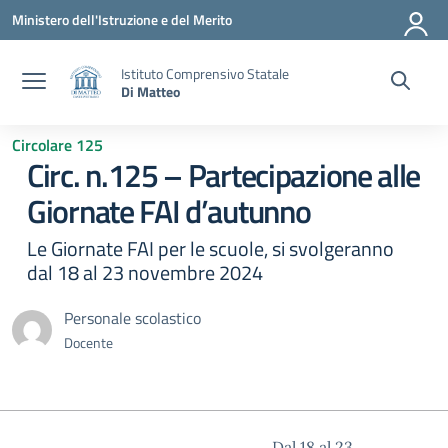
Vai ai contenuti
Vai al menu di navigazione
Vai al footer
Ministero dell'Istruzione e del Merito
Istituto Comprensivo Statale
Di Matteo
Circolare 125
Circ. n.125 – Partecipazione alle
Giornate FAI d’autunno
Le Giornate FAI per le scuole, si svolgeranno
dal 18 al 23 novembre 2024
Personale scolastico
Docente
Dal 18 al 23