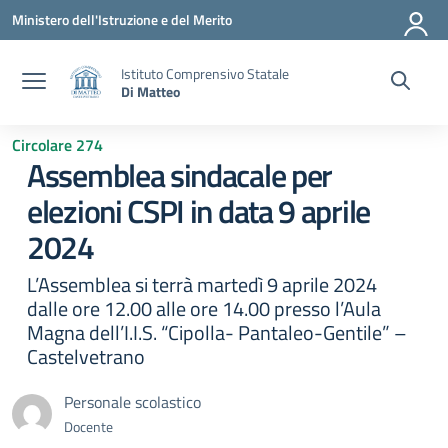
Vai ai contenuti
Vai al menu di navigazione
Vai al footer
Ministero dell'Istruzione e del Merito
Istituto Comprensivo Statale
Di Matteo
Circolare 274
Assemblea sindacale per
elezioni CSPI in data 9 aprile
2024
L’Assemblea si terrà martedì 9 aprile 2024
dalle ore 12.00 alle ore 14.00 presso l’Aula
Magna dell’I.I.S. “Cipolla- Pantaleo-Gentile” –
Castelvetrano
Personale scolastico
Docente