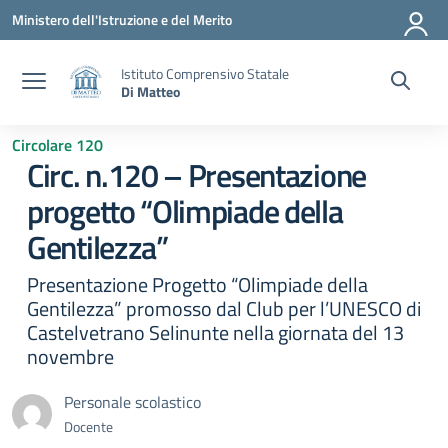
Vai ai contenuti
Vai al menu di navigazione
Vai al footer
Ministero dell'Istruzione e del Merito
Istituto Comprensivo Statale
Di Matteo
Circolare 120
Circ. n.120 – Presentazione
progetto “Olimpiade della
Gentilezza”
Presentazione Progetto “Olimpiade della
Gentilezza” promosso dal Club per l’UNESCO di
Castelvetrano Selinunte nella giornata del 13
novembre
Personale scolastico
Docente