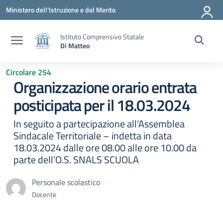
Vai ai contenuti
Vai al menu di navigazione
Vai al footer
Ministero dell'Istruzione e del Merito
Istituto Comprensivo Statale
Di Matteo
Circolare 254
Organizzazione orario entrata
posticipata per il 18.03.2024
In seguito a partecipazione all’Assemblea
Sindacale Territoriale – indetta in data
18.03.2024 dalle ore 08.00 alle ore 10.00 da
parte dell’O.S. SNALS SCUOLA
Personale scolastico
Docente