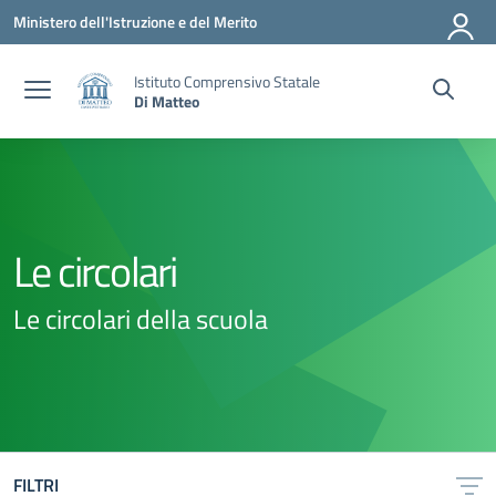
Vai ai contenuti
Vai al menu di navigazione
Vai al footer
Ministero dell'Istruzione e del Merito
Istituto Comprensivo Statale
Di Matteo
Le circolari
Le circolari della scuola
FILTRI