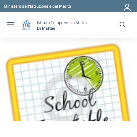
Vai ai contenuti
Vai al menu di navigazione
Vai al footer
Ministero dell'Istruzione e del Merito
Istituto Comprensivo Statale
Di Matteo