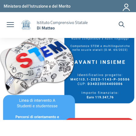
Vai ai contenuti
Vai al menu di navigazione
Vai al footer
Ministero dell'Istruzione e del Merito
Istituto Comprensivo Statale
Di Matteo