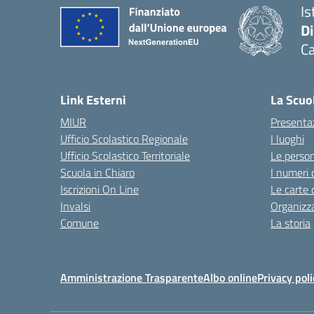
Is
D
Ca
Link Esterni
La Scuo
MIUR
Presenta
Ufficio Scolastico Regionale
I luoghi
Ufficio Scolastico Territoriale
Le perso
Scuola in Chiaro
I numeri 
Iscrizioni On Line
Le carte 
Invalsi
Organizz
Comune
La storia
Amministrazione Trasparente
Albo online
Privacy poli