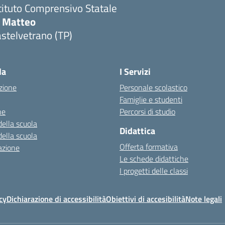
tituto Comprensivo Statale
i Matteo
stelvetrano (TP)
la
I Servizi
zione
Personale scolastico
Famiglie e studenti
ne
Percorsi di studio
della scuola
Didattica
della scuola
Offerta formativa
azione
Le schede didattiche
I progetti delle classi
cy
Dichiarazione di accessibilità
Obiettivi di accesibilità
Note legali