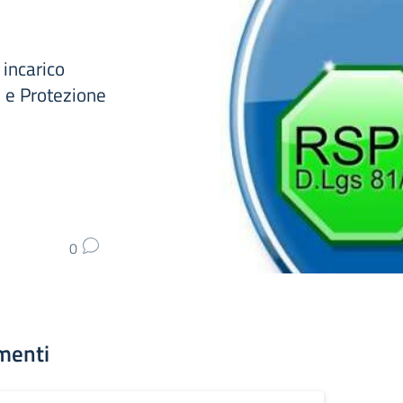
 incarico
e e Protezione
0
menti