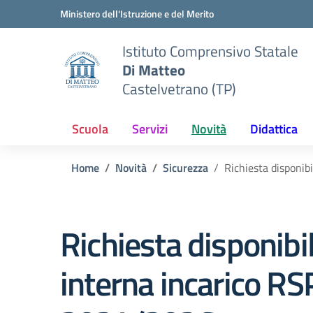
Vai ai contenuti
Vai al menu di navigazione
Vai al footer
Ministero dell'Istruzione e del Merito
Istituto Comprensivo Statale
Di Matteo
Castelvetrano (TP)
Scuola
Servizi
Novità
Didattica
Home
Novità
Sicurezza
Richiesta disponib
Richiesta disponibil
interna incarico R