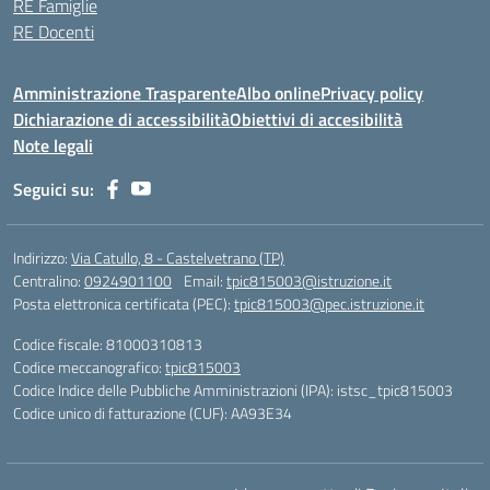
RE Famiglie
RE Docenti
Amministrazione Trasparente
Albo online
Privacy policy
Dichiarazione di accessibilità
Obiettivi di accesibilità
Note legali
Seguici su:
Indirizzo:
Via Catullo, 8 - Castelvetrano (TP)
Centralino:
0924901100
Email:
tpic815003@istruzione.it
Posta elettronica certificata (PEC):
tpic815003@pec.istruzione.it
Codice fiscale: 81000310813
Codice meccanografico:
tpic815003
Codice Indice delle Pubbliche Amministrazioni (IPA): istsc_tpic815003
Codice unico di fatturazione (CUF): AA93E34