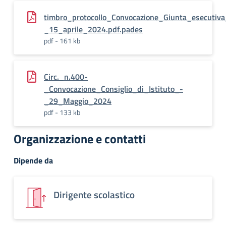
timbro_protocollo_Convocazione_Giunta_esecutiva
_15_aprile_2024.pdf.pades
pdf - 161 kb
Circ._n.400-
_Convocazione_Consiglio_di_Istituto_-
_29_Maggio_2024
pdf - 133 kb
Organizzazione e contatti
Dipende da
Dirigente scolastico