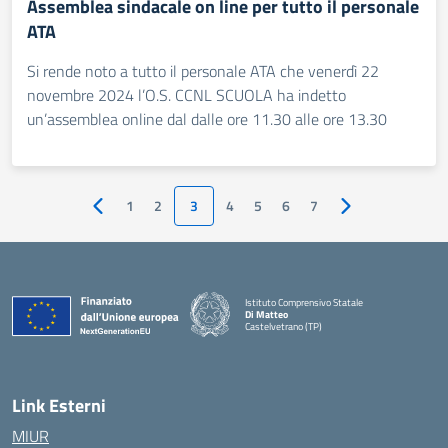
Assemblea sindacale on line per tutto il personale
ATA
Si rende noto a tutto il personale ATA che venerdì 22
novembre 2024 l’O.S. CCNL SCUOLA ha indetto
un’assemblea online dal dalle ore 11.30 alle ore 13.30
1
2
3
4
5
6
7
Pagina precedente
Pagina successiv
Istituto Comprensivo Statale
Di Matteo
Castelvetrano (TP)
Link Esterni
MIUR