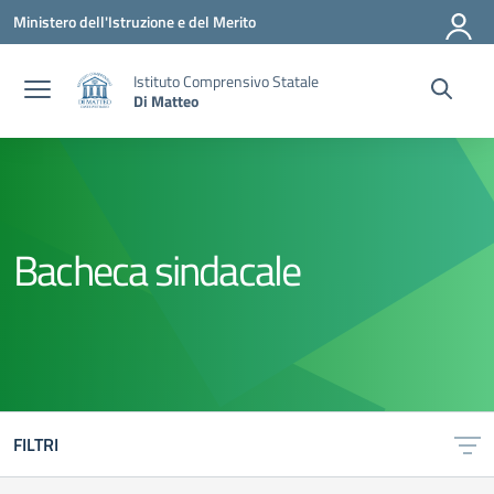
Vai ai contenuti
Vai al menu di navigazione
Vai al footer
Ministero dell'Istruzione e del Merito
Istituto Comprensivo Statale
Di Matteo
Bacheca sindacale
FILTRI