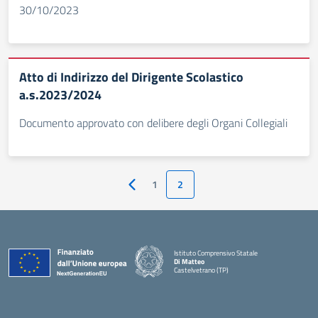
30/10/2023
Atto di Indirizzo del Dirigente Scolastico
a.s.2023/2024
Documento approvato con delibere degli Organi Collegiali
1
2
Pagina precedente
Istituto Comprensivo Statale
Di Matteo
Castelvetrano (TP)