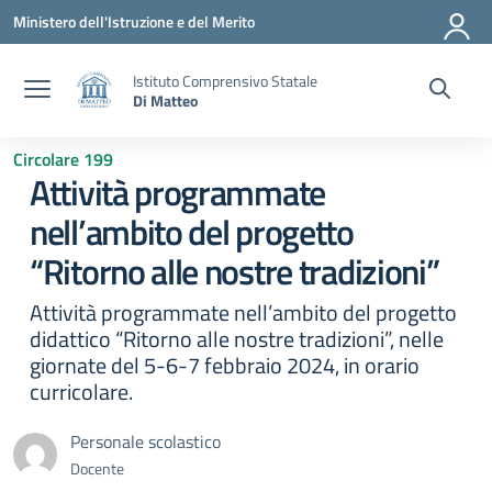
Vai ai contenuti
Vai al menu di navigazione
Vai al footer
Ministero dell'Istruzione e del Merito
Istituto Comprensivo Statale
Di Matteo
Circolare 199
Attività programmate
nell’ambito del progetto
“Ritorno alle nostre tradizioni”
Attività programmate nell’ambito del progetto
didattico “Ritorno alle nostre tradizioni”, nelle
giornate del 5-6-7 febbraio 2024, in orario
curricolare.
Personale scolastico
Docente