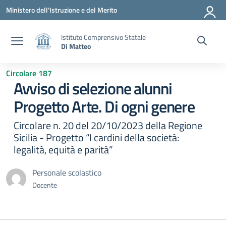
Vai ai contenuti
Vai al menu di navigazione
Vai al footer
Ministero dell'Istruzione e del Merito
Istituto Comprensivo Statale
Di Matteo
Circolare 187
Avviso di selezione alunni
Progetto Arte. Di ogni genere
Circolare n. 20 del 20/10/2023 della Regione
Sicilia - Progetto “I cardini della società:
legalità, equità e parità”
Personale scolastico
Docente