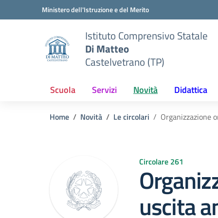
Vai ai contenuti
Vai al menu di navigazione
Vai al footer
Ministero dell'Istruzione e del Merito
Istituto Comprensivo Statale
Di Matteo
Castelvetrano (TP)
Scuola
Servizi
Novità
Didattica
Home
Novità
Le circolari
Organizzazione o
Circolare 261
Organizz
uscita an