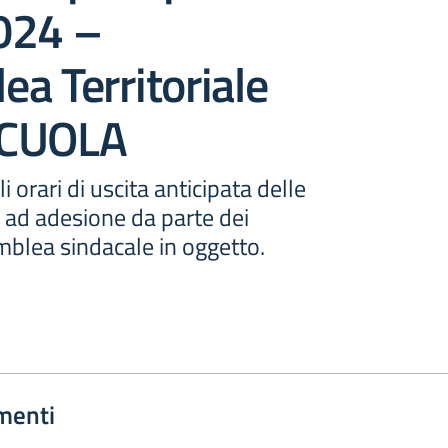
024 –
a Territoriale
SCUOLA
 orari di uscita anticipata delle
to ad adesione da parte dei
mblea sindacale in oggetto.
menti