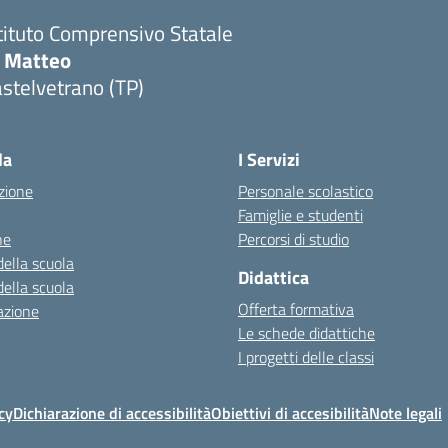
tituto Comprensivo Statale
i Matteo
stelvetrano (TP)
la
I Servizi
zione
Personale scolastico
Famiglie e studenti
ne
Percorsi di studio
della scuola
Didattica
della scuola
Offerta formativa
azione
Le schede didattiche
I progetti delle classi
cy
Dichiarazione di accessibilità
Obiettivi di accesibilità
Note legali