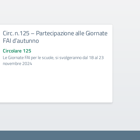
Circ. n.125 – Partecipazione alle Giornate
Circ.
FAI d’autunno
cons
Circolare 125
Circo
Le Giornate FAI per le scuole, si svolgeranno dal 18 al 23
Si com
novembre 2024
attivat
plesso