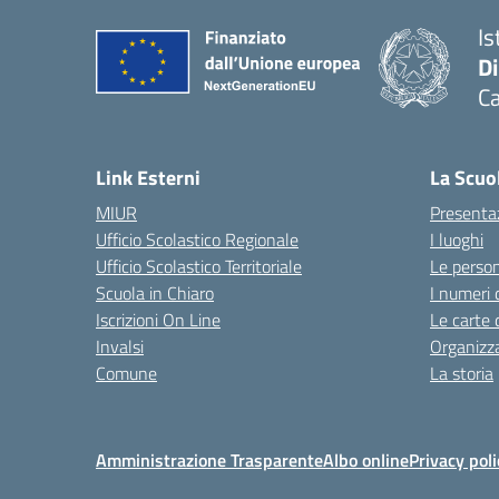
Is
D
Ca
Link Esterni
La Scuo
MIUR
Presenta
Ufficio Scolastico Regionale
I luoghi
Ufficio Scolastico Territoriale
Le perso
Scuola in Chiaro
I numeri 
Iscrizioni On Line
Le carte 
Invalsi
Organizz
Comune
La storia
Amministrazione Trasparente
Albo online
Privacy poli