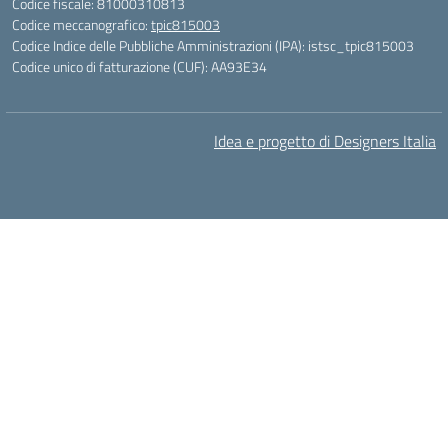
Codice fiscale: 81000310813
Codice meccanografico:
tpic815003
Codice Indice delle Pubbliche Amministrazioni (IPA): istsc_tpic815003
Codice unico di fatturazione (CUF): AA93E34
Idea e progetto di Designers Italia