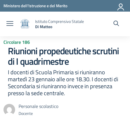
Vai ai contenuti
Vai al menu di navigazione
Vai al footer
Ministero dell'Istruzione e del Merito
Istituto Comprensivo Statale
Di Matteo
Circolare 186
Riunioni propedeutiche scrutini
di I quadrimestre
I docenti di Scuola Primaria si riuniranno
martedì 23 gennaio alle ore 18.30. I docenti di
Secondaria si riuniranno invece in presenza
presso la sede centrale.
Personale scolastico
Docente