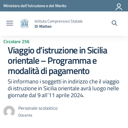
Vai ai contenuti
Vai al menu di navigazione
Vai al footer
Ministero dell'Istruzione e del Merito
Istituto Comprensivo Statale
Di Matteo
Circolare 256
Viaggio d’istruzione in Sicilia
orientale – Programma e
modalità di pagamento
Si informano i soggetti in indirizzo che il viaggio
di istruzione in Sicilia orientale avrà luogo nelle
giornate dal 9 all’11 aprile 2024.
Personale scolastico
Docente