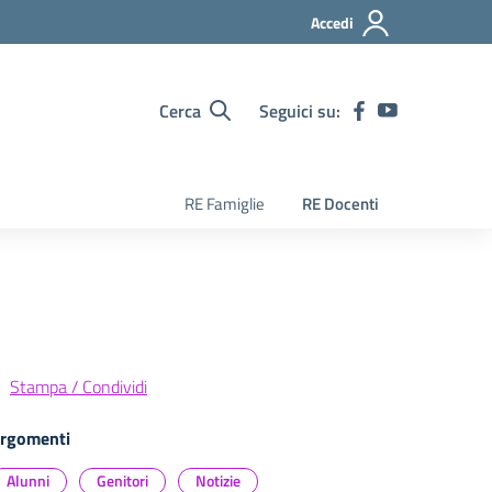
Accedi
Cerca
Seguici su:
RE Famiglie
RE Docenti
Stampa / Condividi
rgomenti
Alunni
Genitori
Notizie