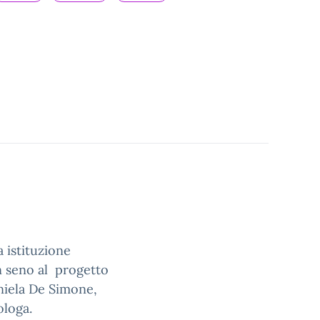
 istituzione
n seno al progetto
aniela De Simone,
ologa.