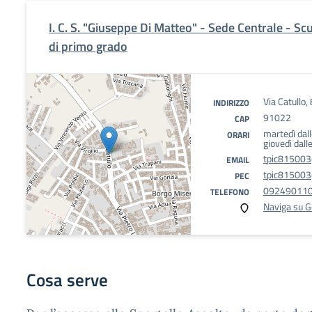
I. C. S. "Giuseppe Di Matteo" - Sede Centrale - S
di primo grado
Via Catullo,
INDIRIZZO
91022
CAP
martedì dall
ORARI
giovedì dall
tpic815003@
EMAIL
tpic815003@
PEC
092490110
TELEFONO
Naviga su 
Cosa serve