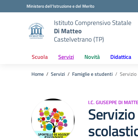
Vai ai contenuti
Vai al menu di navigazione
Vai al footer
Ministero dell'Istruzione e del Merito
Istituto Comprensivo Statale
Di Matteo
Castelvetrano (TP)
Scuola
Servizi
Novità
Didattica
Home
Servizi
Famiglie e studenti
Servizio 
I.C. GIUSEPPE DI MAT
Servizio
scolasti