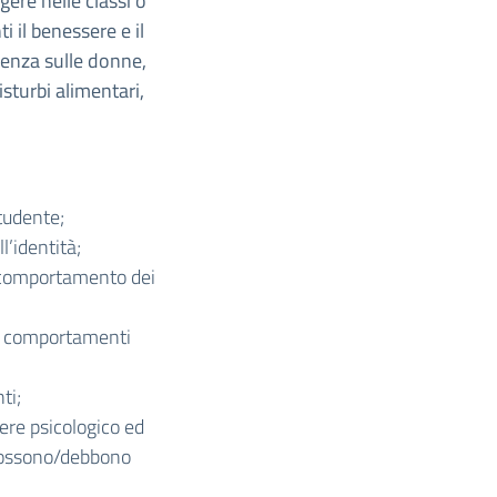
gere nelle classi o
i il benessere e il
lenza sulle donne,
sturbi alimentari,
studente;
l’identità;
l comportamento dei
ro comportamenti
ti;
ere psicologico ed
 possono/debbono