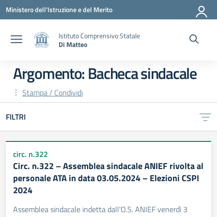
Vai ai contenuti
Vai al menu di navigazione
Vai al footer
Ministero dell'Istruzione e del Merito
Istituto Comprensivo Statale
Di Matteo
Argomento: Bacheca sindacale
Stampa / Condividi
FILTRI
circ. n.322
Circ. n.322 – Assemblea sindacale ANIEF rivolta al
personale ATA in data 03.05.2024 – Elezioni CSPI
2024
Assemblea sindacale indetta dall'O.S. ANIEF venerdì 3