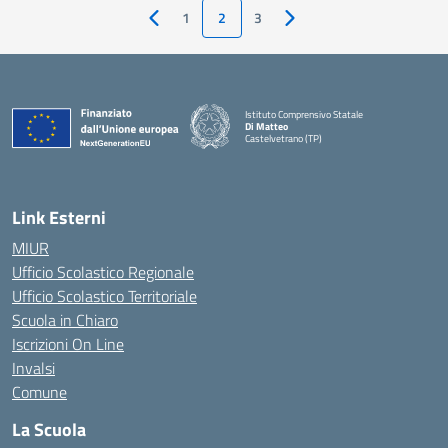
1
2
3
Pagina precedente
Pagina successiva
Istituto Comprensivo Statale
Di Matteo
Castelvetrano (TP)
Link Esterni
MIUR
Ufficio Scolastico Regionale
Ufficio Scolastico Territoriale
Scuola in Chiaro
Iscrizioni On Line
Invalsi
Comune
La Scuola