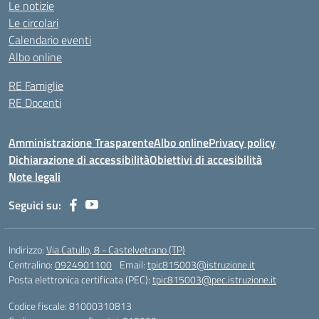
Le notizie
Le circolari
Calendario eventi
Albo online
RE Famiglie
RE Docenti
Amministrazione Trasparente
Albo online
Privacy policy
Dichiarazione di accessibilità
Obiettivi di accesibilità
Note legali
Seguici su:
Indirizzo:
Via Catullo, 8 - Castelvetrano (TP)
Centralino:
0924901100
Email:
tpic815003@istruzione.it
Posta elettronica certificata (PEC):
tpic815003@pec.istruzione.it
Codice fiscale: 81000310813