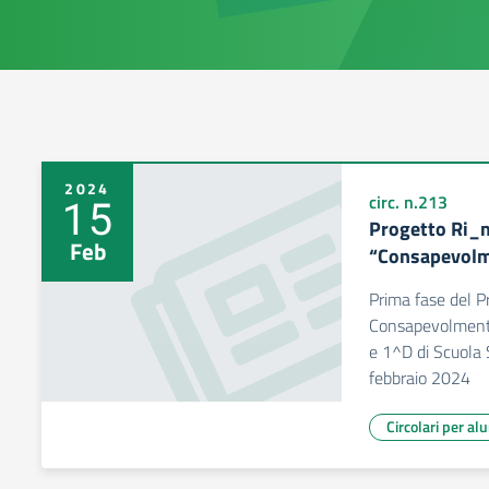
2024
15
circ. n.213
Progetto Ri_
Feb
“Consapevolm
Prima fase del 
Consapevolmente
e 1^D di Scuola 
febbraio 2024
Circolari per al