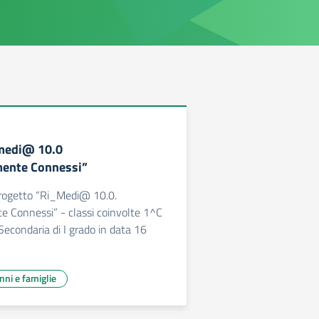
medi@ 10.0
ente Connessi”
Progetto “Ri_Medi@ 10.0.
 Connessi” - classi coinvolte 1^C
Secondaria di I grado in data 16
unni e famiglie