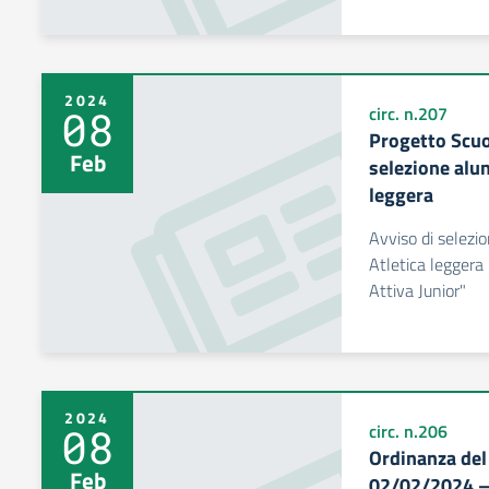
2024
08
circ. n.207
Progetto Scuol
Feb
selezione alun
leggera
Avviso di selezio
Atletica leggera
Attiva Junior"
2024
08
circ. n.206
Ordinanza del 
Feb
02/02/2024 – 