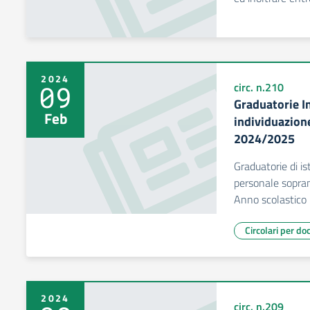
2024
09
circ. n.210
Graduatorie I
Feb
individuazion
2024/2025
Graduatorie di is
personale sopran
Anno scolastic
Circolari per do
2024
circ. n.209