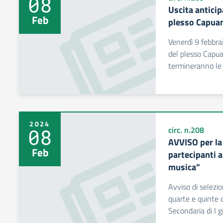
08
Uscita antici
Feb
plesso Capuan
Venerdì 9 febbra
del plesso Capuan
termineranno le 
2024
08
circ. n.208
AVVISO per la 
Feb
partecipanti a
musica”
Avviso di selezion
quarte e quinte 
Secondaria di I 