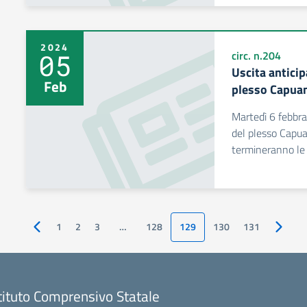
2024
05
circ. n.204
Uscita antici
Feb
plesso Capuan
Martedì 6 febbra
del plesso Capuan
termineranno le l
1
2
3
…
128
129
130
131
Pagina precedente
Pagina
tituto Comprensivo Statale