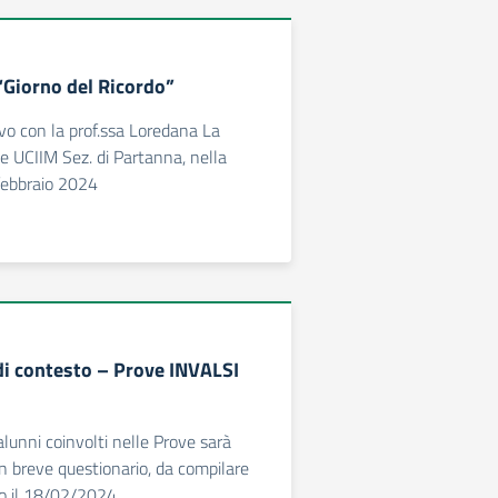
“Giorno del Ricordo”
vo con la prof.ssa Loredana La
e UCIIM Sez. di Partanna, nella
febbraio 2024
di contesto – Prove INVALSI
 alunni coinvolti nelle Prove sarà
 breve questionario, da compilare
ro il 18/02/2024