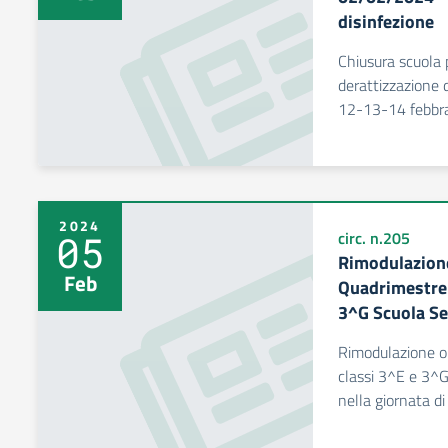
disinfezione
Chiusura scuola p
derattizzazione d
12-13-14 febbr
2024
05
circ. n.205
Rimodulazione
Feb
Quadrimestre 
3^G Scuola Se
Rimodulazione or
classi 3^E e 3^G
nella giornata di