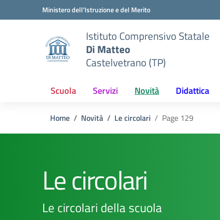
Vai ai contenuti
Vai al menu di navigazione
Vai al footer
Ministero dell'Istruzione e del Merito
Istituto Comprensivo Statale
Di Matteo
Castelvetrano (TP)
Scuola
Servizi
Novità
Didattica
Home
Novità
Le circolari
Page 129
Le circolari
Le circolari della scuola