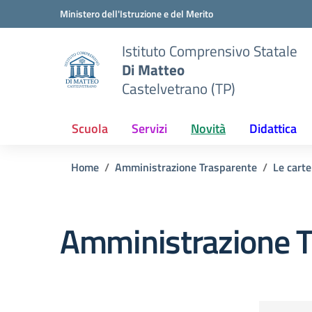
Vai ai contenuti
Vai al menu di navigazione
Vai al footer
Ministero dell'Istruzione e del Merito
Istituto Comprensivo Statale
Di Matteo
Castelvetrano (TP)
Scuola
Servizi
Novità
Didattica
Home
Amministrazione Trasparente
Le carte
Amministrazione T