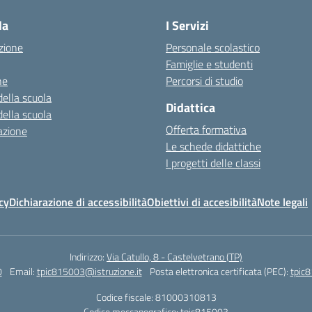
la
I Servizi
zione
Personale scolastico
Famiglie e studenti
ne
Percorsi di studio
della scuola
Didattica
della scuola
Offerta formativa
azione
Le schede didattiche
I progetti delle classi
cy
Dichiarazione di accessibilità
Obiettivi di accesibilità
Note legali
Indirizzo:
Via Catullo, 8 - Castelvetrano (TP)
0
Email:
tpic815003@istruzione.it
Posta elettronica certificata (PEC):
tpic8
Codice fiscale: 81000310813
Codice meccanografico:
tpic815003