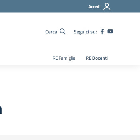
Accedi
Cerca
Seguici su:
RE Famiglie
RE Docenti
n