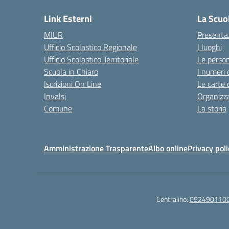
Link Esterni
La Scuo
MIUR
Presenta
Ufficio Scolastico Regionale
I luoghi
Ufficio Scolastico Territoriale
Le perso
Scuola in Chiaro
I numeri 
Iscrizioni On Line
Le carte 
Invalsi
Organizz
Comune
La storia
Amministrazione Trasparente
Albo online
Privacy poli
Centralino:
092490110